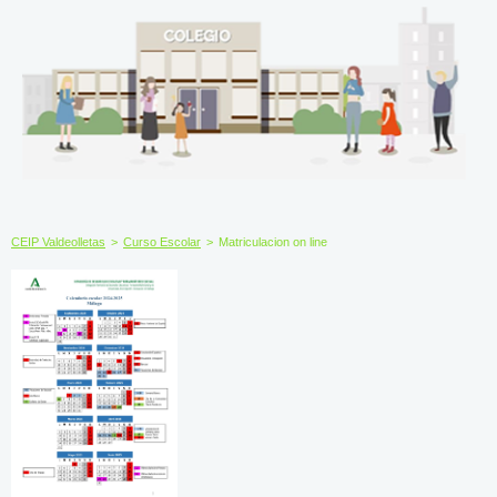
CEIP Valdeolletas
>
Curso Escolar
>
Matriculacion on line