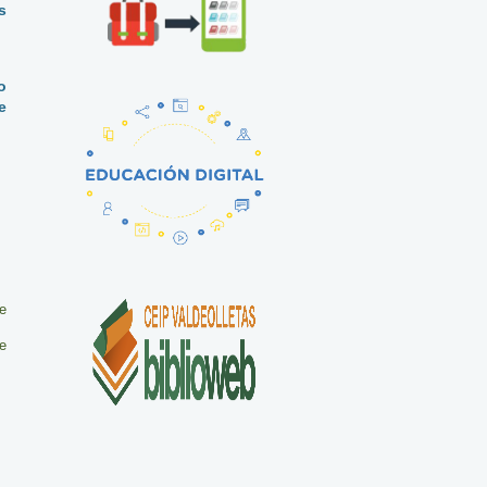
s
o
e
re
re